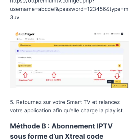
https://ottpremiumtv.comget.php?
username=abcdef&password=123456&type=m
3uv
5. Retournez sur votre Smart TV et relancez
votre application afin qu’elle charge la playlist.
Méthode B :
Abonnement IPTV
sous forme d’un Xtreal code