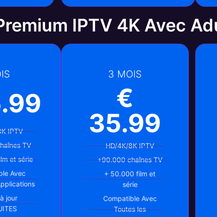
remium IPTV 4K Avec Adu
IS
3 MOIS
€
.99
35.99
8K IPTV
haînes TV
HD/4K/8K IPTV
lm et série
+90.000 chaînes TV
ble Avec
+ 50.000 film et
Applications
série
à jour
Compatible Avec
UITES
Toutes les