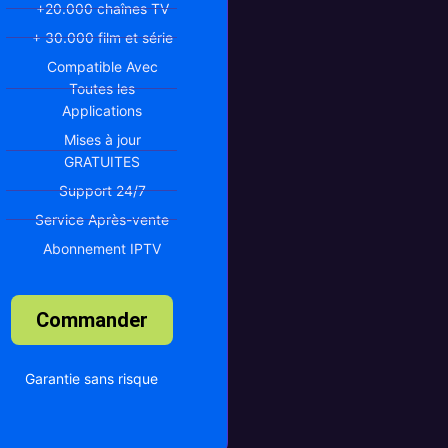
+20.000 chaînes TV
+ 30.000 film et série
Compatible Avec
Toutes les
Applications
Mises à jour
GRATUITES
Support 24/7
Service Après-vente
Abonnement IPTV
Commander
Garantie sans risque