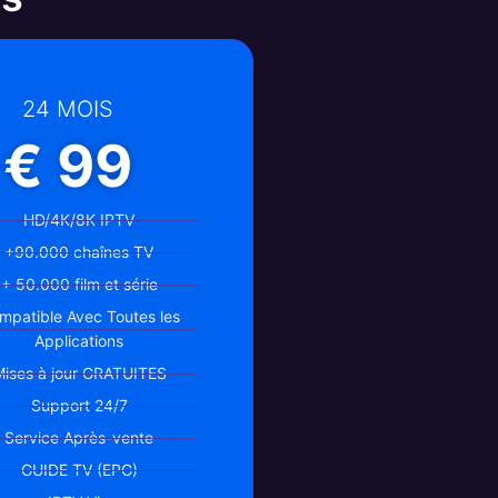
24 MOIS
€ 99
HD/4K/8K IPTV
+90.000 chaînes TV
+ 50.000 film et série
mpatible Avec Toutes les
Applications
ises à jour GRATUITES
Support 24/7
Service Après-vente
GUIDE TV (EPG)