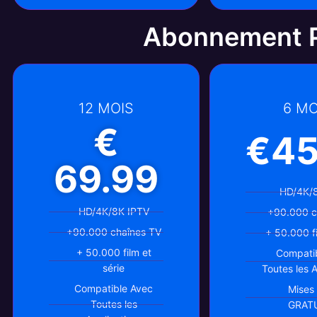
Abonnement P
12 MOIS
6 MO
€
€45
69.99
HD/4K/
HD/4K/8K IPTV
+90.000 c
+90.000 chaînes TV
+ 50.000 fi
+ 50.000 film et
Compati
série
Toutes les 
Compatible Avec
Mises 
Toutes les
GRAT