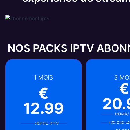
NOS PACKS IPTV ABO
1 MOIS
3 MO
€
€
20.
12.99
HD/4K/
+20.000 ch
HD/4K/ IPTV