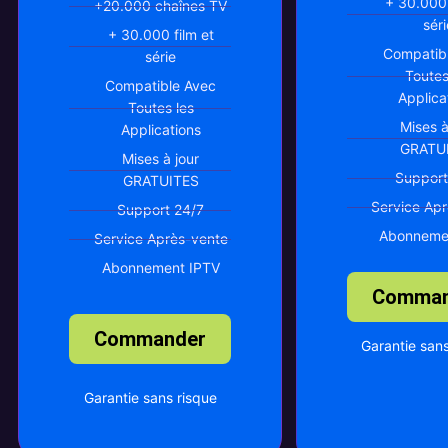
+ 30.000 
+20.000 chaînes TV
séri
+ 30.000 film et
Compatib
série
Toutes
Compatible Avec
Applica
Toutes les
Mises à
Applications
GRATU
Mises à jour
Support
GRATUITES
Service Ap
Support 24/7
Abonneme
Service Après-vente
Abonnement IPTV
Comman
Commander
Garantie sans
Garantie sans risque