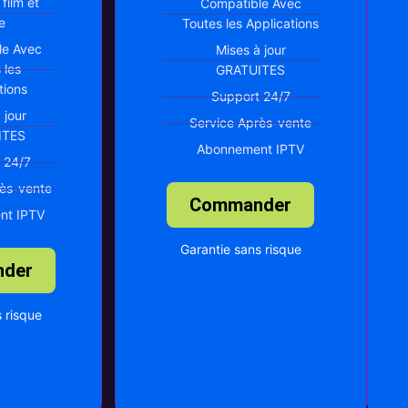
film et
Compatible Avec
e
Toutes les Applications
le Avec
Mises à jour
 les
GRATUITES
tions
Support 24/7
 jour
Service Après-vente
ITES
Abonnement IPTV
 24/7
rès-vente
Commander
nt IPTV
Garantie sans risque
der
 risque