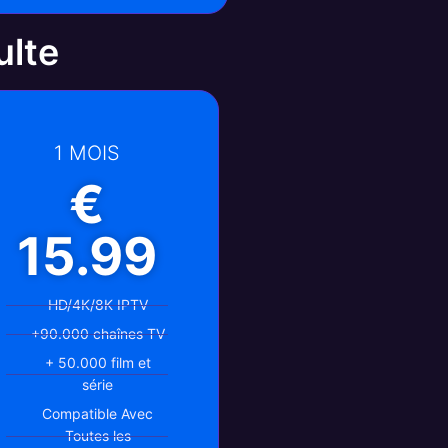
lte
1 MOIS
€
15.99
HD/4K/8K IPTV
+90.000 chaînes TV
+ 50.000 film et
série
Compatible Avec
Toutes les