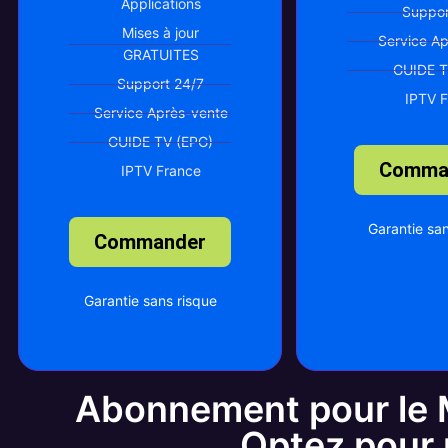
Applications
Suppor
Mises à jour
Service A
GRATUITES
GUIDE T
Support 24/7
IPTV 
Service Après-vente
GUIDE TV (EPG)
Comma
IPTV France
Garantie san
Commander
Garantie sans risque
Abonnement pour le M
Optez pour