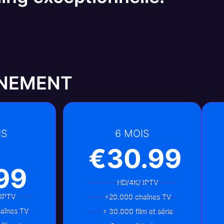
NNEMENT
IS
6 MOIS
€30.99
99
HD/4K/ IPTV
 IPTV
+20.000 chaînes TV
aînes TV
+ 30.000 film et série