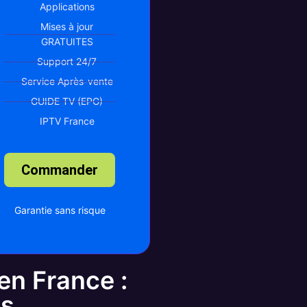
Applications
Mises à jour
GRATUITES
Support 24/7
Service Après-vente
GUIDE TV (EPG)
IPTV France
Commander
Garantie sans risque
en France :
is