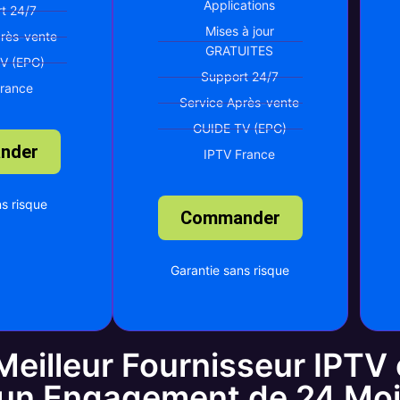
Applications
t 24/7
Mises à jour
près-vente
GRATUITES
V (EPG)
Support 24/7
France
Service Après-vente
GUIDE TV (EPG)
nder
IPTV France
s risque
Commander
Garantie sans risque
eilleur Fournisseur IPTV 
 un Engagement de 24 Mo